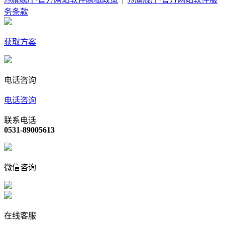
务条款
获取方案
电话咨询
电话咨询
联系电话
0531-89005613
微信咨询
在线客服