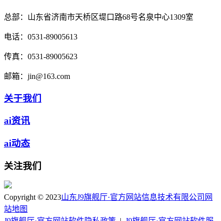
总部：
山东省济南市天桥区堤口路68号名泉中心1309室
电话：
0531-89005613
传真：
0531-89005623
邮箱：
jin@163.com
关于我们
ai资讯
ai动态
关注我们
Copyright © 2023
山东J9旗舰厅·官方网站信息技术有限公司
网
站地图
J9旗舰厅·官方网站软件隐私政策
|
J9旗舰厅·官方网站软件服