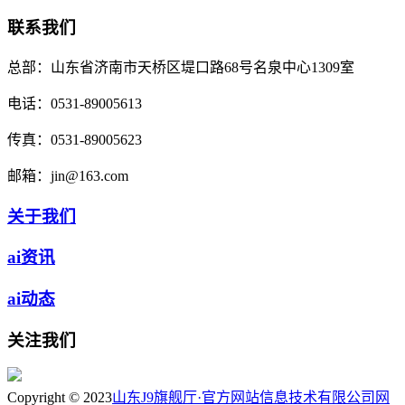
联系我们
总部：
山东省济南市天桥区堤口路68号名泉中心1309室
电话：
0531-89005613
传真：
0531-89005623
邮箱：
jin@163.com
关于我们
ai资讯
ai动态
关注我们
Copyright © 2023
山东J9旗舰厅·官方网站信息技术有限公司
网