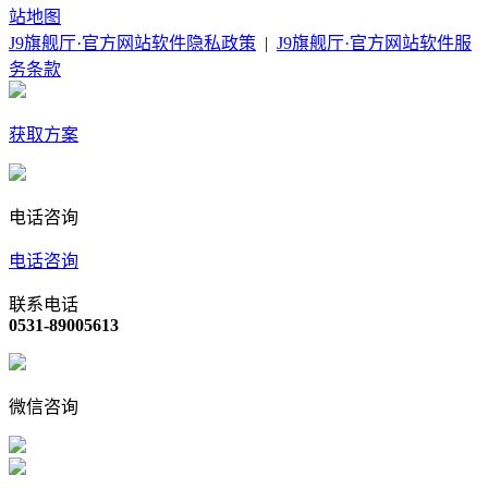
站地图
J9旗舰厅·官方网站软件隐私政策
|
J9旗舰厅·官方网站软件服
务条款
获取方案
电话咨询
电话咨询
联系电话
0531-89005613
微信咨询