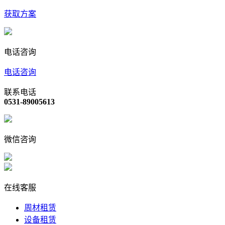
获取方案
电话咨询
电话咨询
联系电话
0531-89005613
微信咨询
在线客服
周材租赁
设备租赁