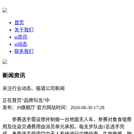
首页
关于我们
ai资讯
ai动态
联系我们
新闻资讯
关注行业动态、报道公司新闻
正在首页“品牌勾当”中
发布：J9旗舰厅·官方网站
时间：2026-06-30 17:28
参赛选手需设想并制做一台地面无人车，参赛对象食宿费
用及往返交通费用由派员单元承担。每支步队由1名选手完
成。考查选手使用空中无人系统进行灾情侦查、生命救援、物