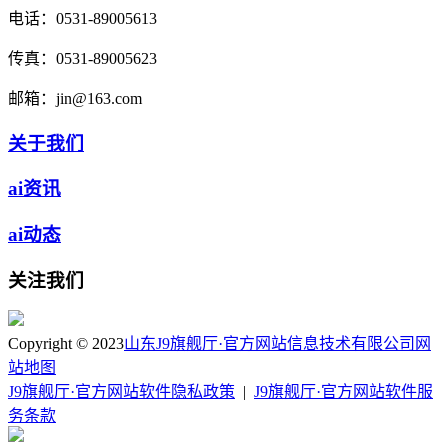
电话：
0531-89005613
传真：
0531-89005623
邮箱：
jin@163.com
关于我们
ai资讯
ai动态
关注我们
Copyright © 2023
山东J9旗舰厅·官方网站信息技术有限公司
网
站地图
J9旗舰厅·官方网站软件隐私政策
|
J9旗舰厅·官方网站软件服
务条款