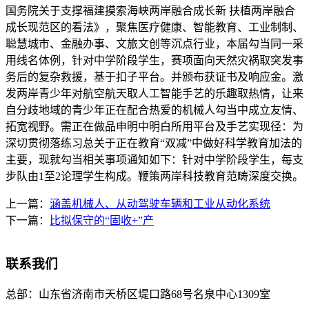
国务院关于支撑福建摸索海峡两岸融合成长新 扶植两岸融合
成长现范区的看法》，聚焦医疗健康、智能教育、工业制制、
聪慧城市、金融办事、文旅文创等沉点行业，本届勾当同一采
用线名体例，针对中学阶段学生，赛项面向天然灾祸取突发事
务后的复杂救援，基于扣子平台。并颁布获证书及响应金。激
发两岸青少年对航空航天取人工智能手艺的乐趣取热情，让来
自分歧地域的青少年正在配合热爱的机械人勾当中成立友情、
拓宽视野。需正在做品申明中明白所用平台及手艺实现径：为
深切贯彻落练习总关于正在教育“双减”中做好科学教育加法的
主要，现就勾当相关事项通知如下：针对中学阶段学生，每支
步队由1至2论理学生构成。鞭策两岸科技教育范畴深度交换。
上一篇：
涵盖机械人、从动驾驶车辆和工业从动化系统
下一篇：
比拟保守的“固收+”产
联系我们
总部：
山东省济南市天桥区堤口路68号名泉中心1309室