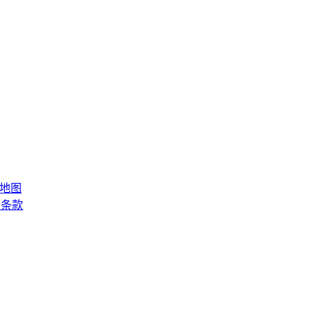
地图
务条款