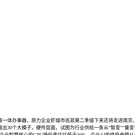
体办事器，原力企业虾城市巡逛第二季接下来还将走进南京、
出30个大模子，硬件层面，试图为行业供给一条从“智变”“量变
—企业智算核心的GPU操纵率往往低于20%，企业AI的终极命