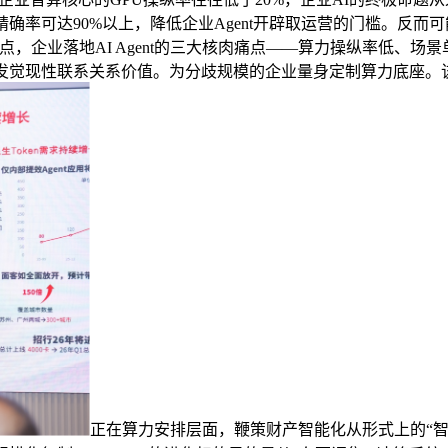
确率可达90%以上，降低企业Agent开辟取运营的门槛。反而可
为焦点，企业落地AI Agent的三大核肉痛点——算力操纵率低、
发觉现性联系关系价值。为分歧规模的企业量身定制算力底座。
正在算力安排层面，鞭策财产智能化从形式上的“智变