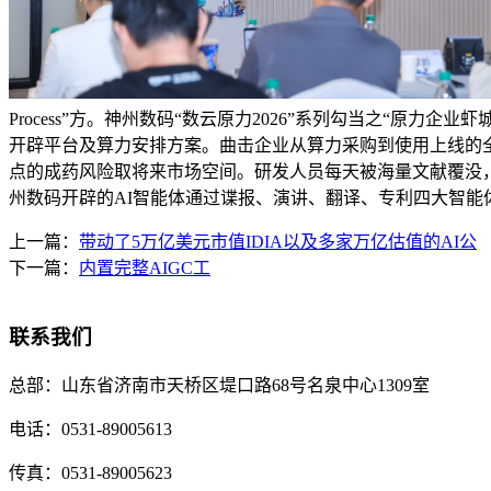
Process”方。神州数码“数云原力2026”系列勾当之“原力
开辟平台及算力安排方案。曲击企业从算力采购到使用上线的
点的成药风险取将来市场空间。研发人员每天被海量文献覆没，据
州数码开辟的AI智能体通过谍报、演讲、翻译、专利四大智能体
上一篇：
带动了5万亿美元市值IDIA以及多家万亿估值的AI公
下一篇：
内置完整AIGC工
联系我们
总部：
山东省济南市天桥区堤口路68号名泉中心1309室
电话：
0531-89005613
传真：
0531-89005623