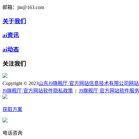
邮箱：
jin@163.com
关于我们
ai资讯
ai动态
关注我们
Copyright © 2023
山东J9旗舰厅·官方网站信息技术有限公司
网站
J9旗舰厅·官方网站软件隐私政策
|
J9旗舰厅·官方网站软件服
获取方案
电话咨询