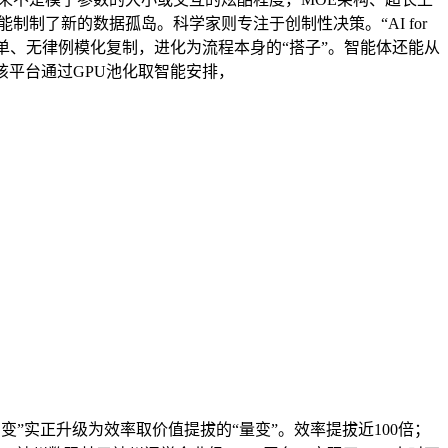
能制制了新的数据孤岛。科学家则专注于创制性决策。“AI for
场景单、无律例模化复制，进化为流程本身的“搭子”。智能体还能从
该平台通过GPU池化取智能安排，
”实正升级为效率取价值提拔的“量变”。效率提拔近100倍；