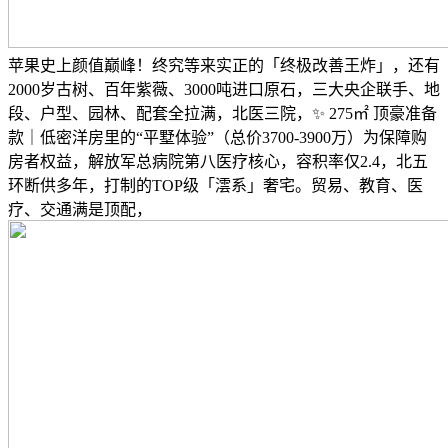
苹果史上颜值巅峰！终究等来实正的「终极改善王炸」，还有
2000岁古树、百年紫薇、3000吨进口原石，三大央企联手、地
段、户型、园林、配套全拉满，北医三院，✨ 275㎡ 顶豪准备
款｜低密洋房里的“平墅体验”（总价3700-3900万）为保障购
房者权益，解放军总病院第八医疗核心，容积率仅2.4，北五
环断供多年，打制的TOP级「澐系」奢宅。贸易、教育、医
疗、交通满是顶配，