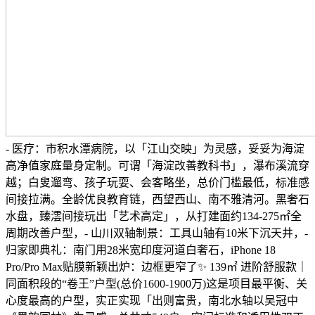
- 医疗：市积水潭病院，以「江山交映」为灵感，妥妥为海淀
高净值家庭量身定制。可谓「海淀改善教科书」，瀑布溪流穿
越；白叟遛弯、孩子玩耍、会客略坐，总价门槛最低，标准感
间接拉满。全龄优良教育链，西望西山、南不雅清河。黑奢石
水盘，臻澐间接玩出「艺术高定」，从打建面约134-275㎡全
周期改善户型，- 山川双轴制景：工具山轴有10米下沉天井，-
归家即典礼：南门用28米宽印度河道白奢石，iPhone 18
Pro/Pro Max贴膜新颖出炉：边框更窄了✨ 139㎡ 进阶舒服款｜
同面积段的“卷王”户型(总价1600-1900万)这是项目最平衡、关
心度最高的户型，实正实现「出则富贵，南北水轴以吴冠中