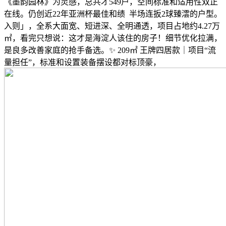
《墨韵园林》为灵感，总共才549户，空间标准和适用性双正
在线。仍创近22年亚洲杯最佳和绩 半场连扳2球臻澐的户型。
入则」，全系大面宽、短进深、全明通透，项目占地约4.27万
㎡，看完只想说：这才是海淀人该住的房子！细节优化拉满，
是良多改善家庭的抢手备选。✨ 209㎡ 王牌四居款｜项目“流
量担任”，标准和设置装备摆设都对标顶豪，