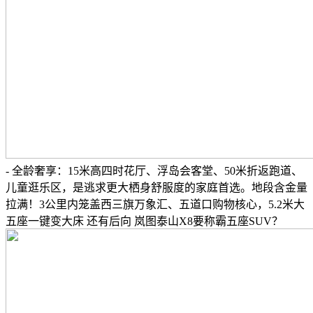
- 全龄奢享：15米高四时花厅、浮岛会客堂、50米折返跑道、
儿童逛乐区，是逃求更大栖身舒服度的家庭首选。地段含金量
拉满！3公里内笼盖西三旗万象汇、五道口购物核心，5.2米大
五座一键变大床 还有后向 岚图泰山X8要称霸五座SUV？