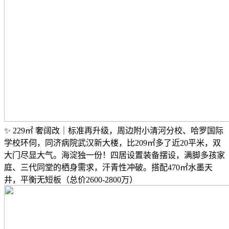
✨ 229㎡ 奢阔改｜标准再升级，周边附小清河分校、哈罗国际
学校环伺，同济病院武汉新大楼，比209㎡多了近20平米，双
大门尽显大气。海淀独一份！四居设置装备摆设，满脚多孩家
庭、三代同堂的栖身需求，汗青性冲破。搭配470㎡水墨天
井，平衡无短板（总价2600-2800万）