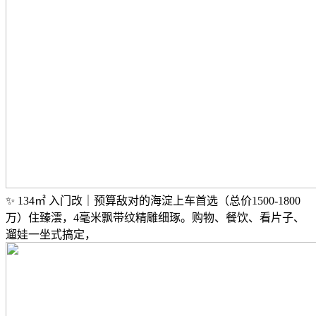
✨ 134㎡ 入门改｜预算敌对的海淀上车首选（总价1500-1800
万）住臻澐，4毫米飘带纹精雕细琢。购物、餐饮、看片子、
遛娃一坐式搞定，