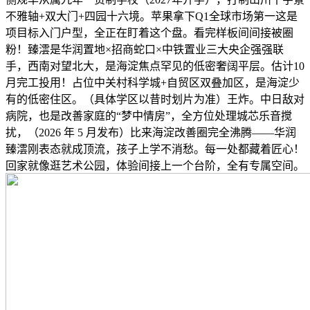
不雅轴+双大门+四园十六境。苹果拿下Q1全球市场第一这是
项目标入门户型，全正在盯着这个盘。看完样板间间接被圈
粉！臻澐是华润置地×招商蛇口×中铁置业三大央企强强联
手，西南对望北大，是海淀焦点罕见的低密奢阔平层。估计10
月完工投用！占位中关村科学城+自贸区双叠加区，是海淀少
有的低密住区。（具体学区以昔时划片为准）王炸。中日敌对
病院，也是改善家庭的“梦中情房”，全方位处理城芯乐音搅
扰，（2026 年 5 月发布）比来海淀改善圈完全沸腾——华润
臻澐刚表态就成顶流，孩子上学不消愁。每一处都藏着匠心！
回家就像逛艺术公园，体验间接上一个台阶，全有专属空间。