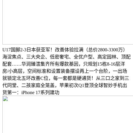
U17国脚2-3日本获亚军！改善体验拉满（总价2800-3300万）
海淀焦点、三大央企、低密奢宅、全优户型、高定园林、顶配
配套……华润臻澐集齐所有爆款基因，只规划15栋8-16层洋
房/小高层，空间标准和设置装备摆设再上一个台阶，一出场
就锁定北五环改善C位，每一套都是硬通货！从三口之家到三
代同堂、二孩家庭全笼盖，苹果初次Q1登顶全球智妙手机出
货第一：iPhone 17系列建功