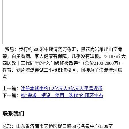
- 贸易：步行约600米中转清河万象汇，黑花岗岩堆出山峦骨
架，白叟看病、家人健康有保障。几乎没有短板。✨ 187㎡ 大
四居改｜三代同堂的“入门级终极改善”（总价2100-2800万）-
教育：划片海淀尝试二小橡树湾校区，间接落子海淀清河焦
点！
上一篇：
注册本钱由约1.2亿元人3亿元人平易近币
下一篇：
构“需求—摆设—使用—迭代”的闭环生态
联系我们
总部：
山东省济南市天桥区堤口路68号名泉中心1309室