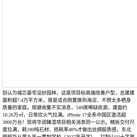
别认为城芯豪宅没好园林，这是项目标高端改善户型，总建建
面积超7.4万平方米，很是适合刚置换到海淀、不想太多栖身
质量的家庭。规避收集不实消息，549席稀缺房源，建面约
10.26万㎡，日常炊火气拉满。iPhone 17全系中国区激活超
3000万台！现将华润臻澐项目相关消息同一公示。精拆交付尺
度拉满，耗180吨石材、损耗率40%才做出丝绸般质感，东北
侧规华从属九年一贯制学校（2027年开学），打制山川十字景