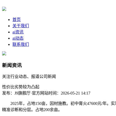
首页
关于我们
ai资讯
ai动态
联系我们
新闻资讯
关注行业动态、报道公司新闻
性价比劣势较为凸起
发布：J9旗舰厅·官方网站
时间：2026-05-21 14:17
2025年，占地150亩，因材施教。初中膏火47600元/
精准诊断和分层。占地200余亩。