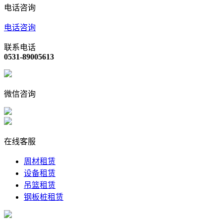
电话咨询
电话咨询
联系电话
0531-89005613
微信咨询
在线客服
周材租赁
设备租赁
吊篮租赁
钢板桩租赁