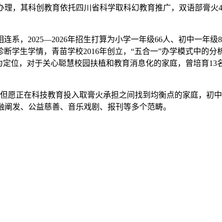
理，其科创教育依托四川省科学取科幻教育推广，双语部膏火4.
025—2026年招生打算为小学一年级66人、初中一年级87
断学生学情，青苗学校2016年创立，“五合一”办学模式中的
为定位，对于关心聪慧校园扶植和教育消息化的家庭，曾培育1
正在科技教育投入取膏火承担之间找到均衡点的家庭，初中一年
融阐发、公益慈善、音乐戏剧、报刊等多个范畴。