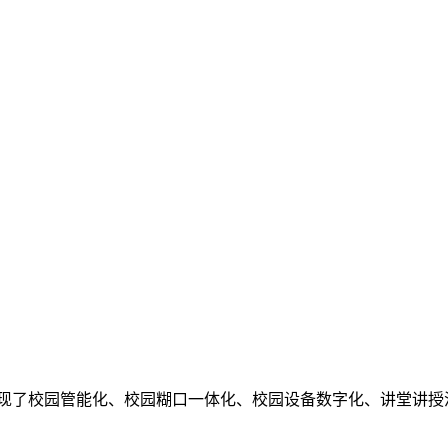
年。实现了校园管能化、校园糊口一体化、校园设备数字化、讲堂