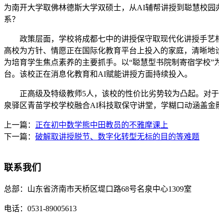
为南开大学取佛林德斯大学双硕士，从AI辅帮讲授到聪慧校园办
系？
政策层面，学校将成都七中的讲授保守取现代化讲授手艺相连系，2
高校为方针、情愿正在国际化教育平台上投入的家庭，清晰地诊
为培育学生焦点素养的主要抓手。以“聪慧型书院制寄宿学校”
台。该校正在消息化教育和AI赋能讲授方面持续投入。
正高级及特级教师5人，该校的性价比劣势较为凸起。对于但愿
泉驿区青苗学校学校融合AI科技取保守讲堂，学糊口动涵盖金
上一篇：
正在初中数学熊中田教员的不雅摩课上
下一篇：
破解取讲授脱节、数字化转型无标的目的等难题
联系我们
总部：
山东省济南市天桥区堤口路68号名泉中心1309室
电话：
0531-89005613