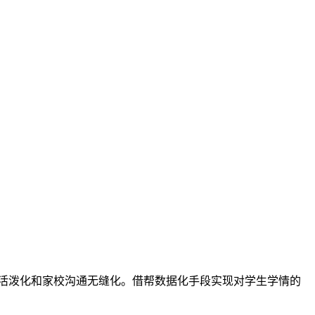
讲授活泼化和家校沟通无缝化。借帮数据化手段实现对学生学情的