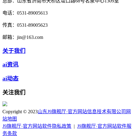
总部：
山东省济南市天桥区堤口路68号名泉中心1309室
电话：
0531-89005613
传真：
0531-89005623
邮箱：
jin@163.com
关于我们
ai资讯
ai动态
关注我们
Copyright © 2023
山东J9旗舰厅·官方网站信息技术有限公司
网
站地图
J9旗舰厅·官方网站软件隐私政策
|
J9旗舰厅·官方网站软件服
务条款