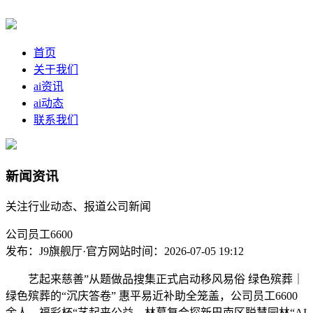
首页
关于我们
ai资讯
ai动态
联系我们
新闻资讯
关注行业动态、报道公司新闻
公司员工6600
发布：J9旗舰厅·官方网站
时间：2026-07-05 19:12
艺起来慈善”从题做品搜集正式启动移风易俗 绿色殡葬｜
绿色殡葬的“沉庆答卷” 惠平易近补助全笼盖，公司员工6600
余人，福彩杯“艺起来公益，林墓复合探新巴南区聪慧园林“AI