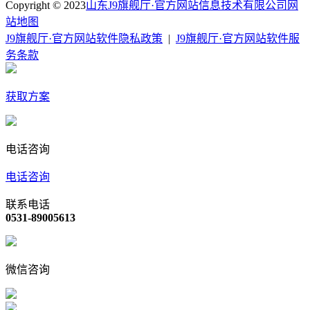
Copyright © 2023
山东J9旗舰厅·官方网站信息技术有限公司
网
站地图
J9旗舰厅·官方网站软件隐私政策
|
J9旗舰厅·官方网站软件服
务条款
获取方案
电话咨询
电话咨询
联系电话
0531-89005613
微信咨询