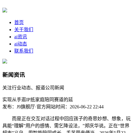
首页
关于我们
ai资讯
ai动态
联系我们
新闻资讯
关注行业动态、报道公司新闻
实现从手逛IP抵家庭陪同赛道的延
发布：J9旗舰厅·官方网站
时间：2026-06-22 22:44
而是正在交互对话过程中回应孩子的奇思妙想、想象，玩
具能“理解”用户的感情、需乞降设法，”郑庆华说。正在“世界
超市”义乌，用智能陪同成长，手艺带来便当，2026年5月22