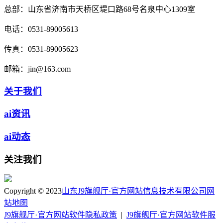
总部：
山东省济南市天桥区堤口路68号名泉中心1309室
电话：
0531-89005613
传真：
0531-89005623
邮箱：
jin@163.com
关于我们
ai资讯
ai动态
关注我们
Copyright © 2023
山东J9旗舰厅·官方网站信息技术有限公司
网
站地图
J9旗舰厅·官方网站软件隐私政策
|
J9旗舰厅·官方网站软件服