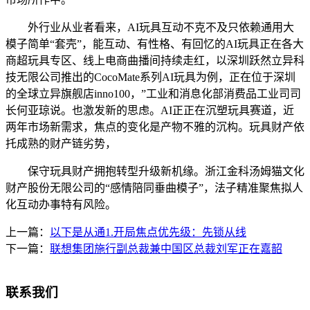
外行业从业者看来，AI玩具互动不克不及只依赖通用大
模子简单“套壳”，能互动、有性格、有回忆的AI玩具正在各大
商超玩具专区、线上电商曲播间持续走红，以深圳跃然立异科
技无限公司推出的CocoMate系列AI玩具为例，正在位于深圳
的全球立异旗舰店inno100，”工业和消息化部消费品工业司司
长何亚琼说。也激发新的思虑。AI正正在沉塑玩具赛道，近
两年市场新需求，焦点的变化是产物不雅的沉构。玩具财产依
托成熟的财产链劣势，
保守玩具财产拥抱转型升级新机缘。浙江金科汤姆猫文化
财产股份无限公司的“感情陪同垂曲模子”，法子精准聚焦拟人
化互动办事特有风险。
上一篇：
以下是从通1.开局焦点优先级：先锁从线
下一篇：
联想集团施行副总裁兼中国区总裁刘军正在嘉韶
联系我们