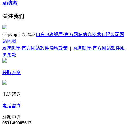
ai动态
关注我们
Copyright © 2023
山东J9旗舰厅·官方网站信息技术有限公司
网
站地图
J9旗舰厅·官方网站软件隐私政策
|
J9旗舰厅·官方网站软件服
务条款
获取方案
电话咨询
电话咨询
联系电话
0531-89005613