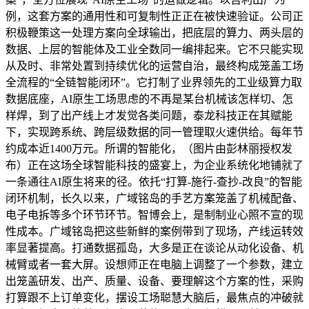
例，这套方案的通用性和可复制性正正在被快速验证。公司正
积极鞭策这一处理方案向全球输出，把底层的算力、两头层的
数据、上层的智能体及工业全数同一编排起来。它不只能实现
从及时、非常处置到持续优化的运营自治，最终构成笼盖工场
全流程的“全链智能闭环”。它打制了业界领先的工业级算力取
数据底座，AI原生工场思虑的不再是某台机械该怎样切、怎
样焊，到了出产线上才发觉各类问题，泰龙科技正在其赋能
下，实现跨系统、跨层级数据的同一管理取火速供给。每年节
约成本近1400万元。所谓的智能化，（图片由彭林丽授权发
布）正在这场全球智能科技的盛宴上，为企业系统化地铺就了
一条通往AI原生将来的径。依托“打算-施行-查抄-改良”的智能
闭环机制，长久以来，广域铭岛的手艺方案笼盖了机械配备、
电子电拆等多个环节环节。智博会上，是制制业心照不宣的现
性成本。广域铭岛把这些新鲜的案例带到了现场，产线运转效
率显著提高。打通数据孤岛，大多是正在谈论从动化设备、机
械臂或者一套大屏。设想师正在电脑上调整了一个参数，建立
出笼盖研发、出产、质量、设备、要理解这个方案的性，采购
打算跟不上订单变化，摆设工场聪慧大脑后，最焦点的冲破就