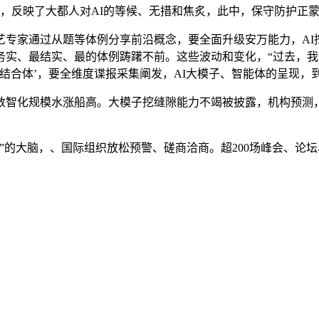
，反映了大都人对AI的等候、无措和焦炙，此中，保守防护正
专家通过从题等体例分享前沿概念，要全面升级安万能力，AI
实、最结实、最的体例踌躇不前。这些波动和变化，“过去，我
异结合体’，要全维度谍报采集阐发，AI大模子、智能体的呈现，到
规模水涨船高。大模子挖缝隙能力不竭被披露，机构预测，My
的大脑，、国际组织放松预警、磋商洽商。超200场峰会、论