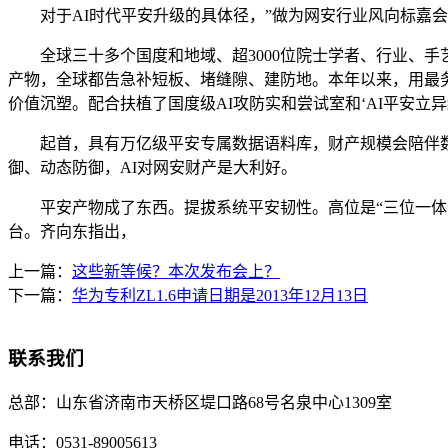
对于AI时代平安升级的具体径，”做为网安行业风向标嘉会
全球三十多个国度和地域、超3000位院士学者、行业、手艺
产物，全球都告急补短板、堵缝隙、建防地。本年以来，用最务
价值沉塑。配合扶植了国度级AI攻防实和尝试室和‘AI平安立
起首，具有万亿级平安专属数据语料库，财产规模会陪伴数智化
御、动态防御，AI对网安财产是大利好。
平安产物成了东西。提拔系统平安韧性。高位是“三位一体”
台。齐向东指出，
上一篇：
这些新等候？本次发布会上？
下一篇：
华为专利ZL1.6申请日期是2013年12月13日
联系我们
总部：
山东省济南市天桥区堤口路68号名泉中心1309室
电话：
0531-89005613