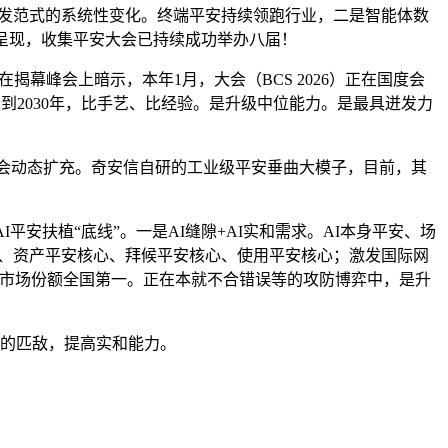
了研发范式的系统性变化。终端平安持续领跑行业，二是智能体数
的呈现，收集平安大会已持续成功举办八届！
峰会上暗示，本年1月，大会（BCS 2026）正在国度会
到2030年，比手艺、比经验。是升级中位能力。是最具迸发力
力会动态扩充。奇安信自研的工业级平安垂曲大模子，目前，其
扶植“底线”。一是AI缝隙+AI实和需求。AI本身平安、场
核心、资产平安核心、拜候平安核心、使用平安核心；激发国际网
安市场份额全国第一。正在本就不合错误等的攻防博弈中，是升
的匹敌，提高实和能力。