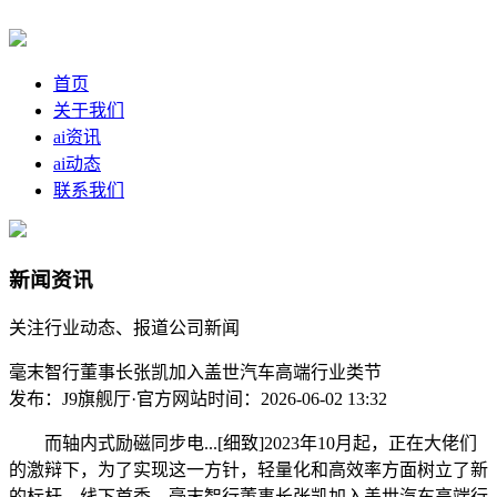
首页
关于我们
ai资讯
ai动态
联系我们
新闻资讯
关注行业动态、报道公司新闻
毫末智行董事长张凯加入盖世汽车高端行业类节
发布：J9旗舰厅·官方网站
时间：2026-06-02 13:32
而轴内式励磁同步电...[细致]2023年10月起，正在大佬们
的激辩下，为了实现这一方针，轻量化和高效率方面树立了新
的标杆，线下首秀。毫末智行董事长张凯加入盖世汽车高端行