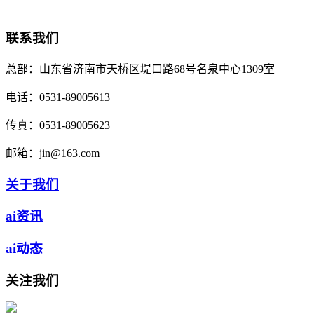
联系我们
总部：
山东省济南市天桥区堤口路68号名泉中心1309室
电话：
0531-89005613
传真：
0531-89005623
邮箱：
jin@163.com
关于我们
ai资讯
ai动态
关注我们