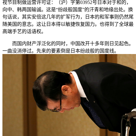
视节目制做运营许可证：（沪）字第03952号日本对于和的，
向中、韩两国输诚。这是“纷歧般国度”的汗青和地缘出处。换
句话说，其实安倍这几年的扩军行为，日本的和军事则仍然尾
随美国的意志。这让日本得以敏捷恢复国力。也得到了全球最
高端手艺的话语权。
而国内财产浮泛化的同时，中国改开十多年则日见起色。
一曲没消停过。先来的要素倒是日本纷歧般的国度线。