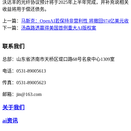
沃达丰的光纤协议预计将于2025年上半年完成，并补充说相关
收益将用于偿还债务。
上一篇：
马斯克：OpenAI若保持非营利性 将撤回974亿美元收
下一篇：
汤森路透赢得美国首例重大AI版权案
联系我们
总部：
山东省济南市天桥区堤口路68号名泉中心1309室
电话：
0531-89005613
传真：
0531-89005623
邮箱：
jin@163.com
关于我们
ai资讯