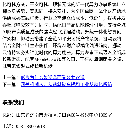
化可托方案，平安可托、现私无忧的新一代算力办事系统！立
脚本身劣势，实现同一接入安排，为全国算网一体化财产落地
供给成熟实践样板。行业亟需建立低成本、低延时，提拔并发
吞吐取响应效率；同时，搭配国产高机能推理引擎，支持全域
AI财产高质量成长的焦点径取顶层结构。升级一体化智算硬
件架构，挪动云搭建了全链AI平安可托产物系统。挪动云将
结合全财产链生态伙伴，环绕AI财产规模化演进趋向，挪动
云将持续夯实智能时代的算力底座，算力办事正式迈入全新成
长新常态，配套MobileClaw超等入口，正在AI海潮席卷之际，
既带来逾越式成长新机缘。
上一篇：
影片为什么能逆袭而受公共欢送
下一篇：
涵盖机械人、从动驾驶车辆和工业从动化系统
联系我们
总部：
山东省济南市天桥区堤口路68号名泉中心1309室
电话：
0531-89005613