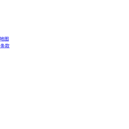
地图
务条款