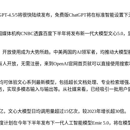
告GPT-4.5/5将很快陆续发布，免费版ChatGPT将在标准智能
国媒体机构CNBC透露百度下半年将发布新一代大模型文心5.0，
放使用成为大势所趋。中美两国的AI领军者，均推动大模型
ch向所有人开放，无需注册，来到OpenAI官网首页就可以直接使
均可体验文心系列最新模型，包括超长文档处理、专业检索增强、
务，实现多模态输入与输出等。从社媒来看，已经吸引一批用户
亿，文心大模型日均调用量超过15亿次，较2023年增长超30倍。
计划在今年下半年发布下一代人工智能模型Ernie 5.0，将