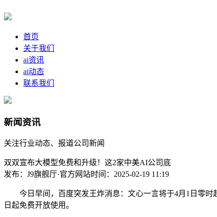
首页
关于我们
ai资讯
ai动态
联系我们
新闻资讯
关注行业动态、报道公司新闻
双双宣布大模型免费和升级！这2家中美AI公司底
发布：J9旗舰厅·官方网站
时间：2025-02-19 11:19
今日早间，百度突发王炸消息：文心一言将于4月1日零时起，
日起免费开放使用。