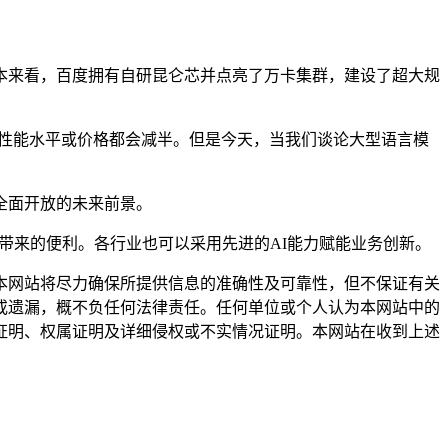
来看，百度拥有自研昆仑芯并点亮了万卡集群，建设了超大规
，性能水平或价格都会减半。但是今天，当我们谈论大型语言模
全面开放的未来前景。
带来的便利。各行业也可以采用先进的AI能力赋能业务创新。
网站将尽力确保所提供信息的准确性及可靠性，但不保证有关
或遗漏，概不负任何法律责任。任何单位或个人认为本网站中的
证明、权属证明及详细侵权或不实情况证明。本网站在收到上述