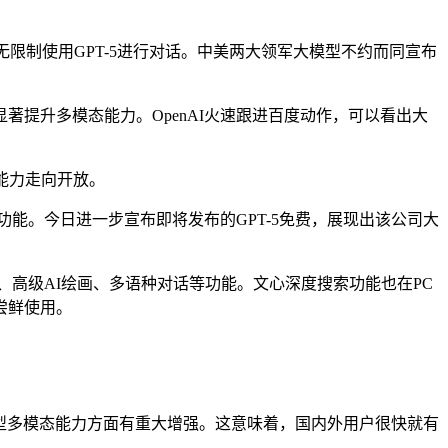
设置下无限制使用GPT-5进行对话。中美两大领军大模型不约而同宣布
显著提升多模态能力。OpenAI火速跟进百度动作，可以看出大
能力走向开放。
用搜索功能。今日进一步宣布即将发布的GPT-5免费，展现出该公司大
高级AI绘画、多语种对话等功能。文心深度搜索功能也在PC
尝鲜使用。
在模型多模态能力方面有重大增强。这意味着，国内外用户很快就有