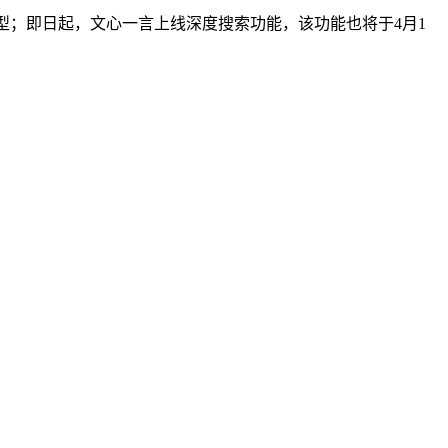
型；即日起，文心一言上线深度搜索功能，该功能也将于4月1