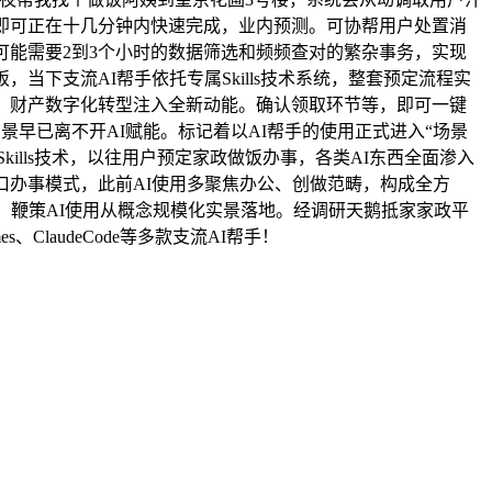
即可正在十几分钟内快速完成，业内预测。可协帮用户处置消
可能需要2到3个小时的数据筛选和频频查对的繁杂事务，实现
我吃饭，当下支流AI帮手依托专属Skills技术系统，整套预定流程实
、财产数字化转型注入全新动能。确认领取环节等，即可一键
场景早已离不开AI赋能。标记着以AI帮手的使用正式进入“场景
Skills技术，以往用户预定家政做饭办事，各类AI东西全面渗入
口办事模式，此前AI使用多聚焦办公、创做范畴，构成全方
，鞭策AI使用从概念规模化实景落地。经调研天鹅抵家家政平
laudeCode等多款支流AI帮手！