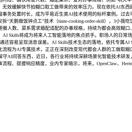
，无效缓解快节拍糊口取工做带来的效率压力。现在依托AI东西
事务处置时长，成为平易近生类AI技术使用的标杆案例。过去
钟点工”技术（tiane-cooking-order-skill），3小
照用餐人数、菜系需求婚配适配的办事规格，持续为都会高效糊口
I Skills将成为将来人工智能落地的焦点抓手。职场人的日常
易呈现消息误差。AI Skills技术生态的落地，依托专属AI 
流程为AI专属技术，正正在深刻改变现代都会人群的工做取糊
保守AI问答东西，近日，各行业将持续深耕场景化智能技术研发
拔响应精度，业内专家暗示，将来，OpenClaw、Hermes、C