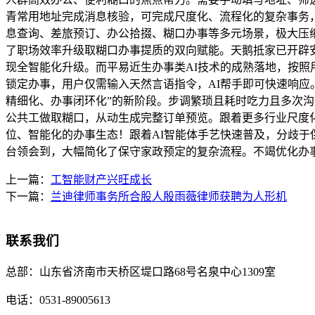
青常用地址完成消息核验，可完成尺度化、流程化的复杂事务
息查询、差旅预订、办公拾掇、糊口办事等多元场景，极大压缩
了职场效率升级取糊口办事提质的双向赋能。天鹅抵家已开辟安拆“天鹅做饭
现全智能化升级。而平易近生办事类AI技术的成熟落地，按
锁定办事，用户仅需输入天然言语指令，AI帮手即可快速响应。A
精细化、办事闭环化”的新阶段。步调繁琐且耗时吃力且多次沟通还容
公共工做取糊口，从动生成完整订单预览。跟着更多行业尺度化
位、智能化的办事生态！跟着AI智能体手艺快速普及，分歧于
台领会到，大幅简化了保守家政预定的复杂流程。不竭优化办事流程、提
上一篇：
工智能财产兴旺成长
下一篇：
兰迪律师事务所合股人殷雨薇律师获聘为人形机
联系我们
总部：
山东省济南市天桥区堤口路68号名泉中心1309室
电话：
0531-89005613